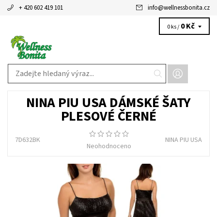
+ 420 602 419 101
info
@
wellnessbonita.cz
0 Kč
0 ks /
NINA PIU USA DÁMSKÉ ŠATY
PLESOVÉ ČERNÉ
7D632BK
NINA PIU USA
Neohodnoceno