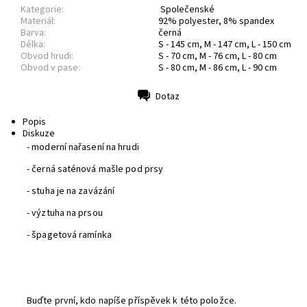
Kategorie:
Společenské
Materiál:
92% polyester, 8% spandex
Barva:
černá
Délka:
S - 145 cm, M - 147 cm, L - 150 cm
Obvod hrudi:
S - 70 cm, M - 76 cm, L - 80 cm
Obvod v pase:
S - 80 cm, M - 86 cm, L - 90 cm
Dotaz
Tisk
Popis
Diskuze
- moderní nařasení na hrudi
- černá saténová mašle pod prsy
- stuha je na zavázání
- výztuha na prsou
- špagetová ramínka
Buďte první, kdo napíše příspěvek k této položce.