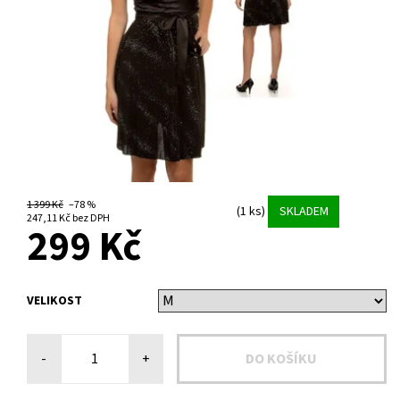
1 399 Kč
–78 %
(1 ks)
SKLADEM
247,11 Kč bez DPH
299 Kč
VELIKOST
-
+