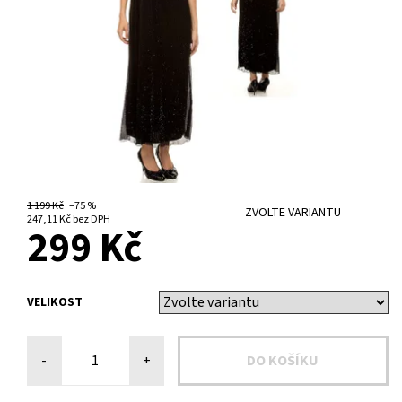
1 199 Kč
–75 %
ZVOLTE VARIANTU
247,11 Kč bez DPH
299 Kč
VELIKOST
-
+