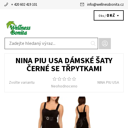
+ 420 602 419 101
info
@
wellnessbonita.cz
0 Kč
0 ks /
NINA PIU USA DÁMSKÉ ŠATY
ČERNÉ SE TŘPYTKAMI
Zvolte variantu
NINA PIU USA
Neohodnoceno