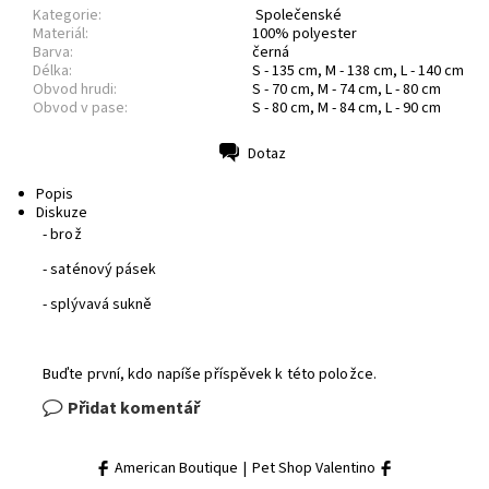
Kategorie:
Společenské
Materiál:
100% polyester
Barva:
černá
Délka:
S - 135 cm, M - 138 cm, L - 140 cm
Obvod hrudi:
S - 70 cm, M - 74 cm, L - 80 cm
Obvod v pase:
S - 80 cm, M - 84 cm, L - 90 cm
Dotaz
Tisk
Popis
Diskuze
- brož
- saténový pásek
- splývavá sukně
Buďte první, kdo napíše příspěvek k této položce.
Přidat komentář
American Boutique
|
Pet Shop Valentino