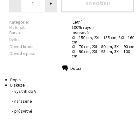
-
+
Kategorie:
Letní
Materiál:
100% rayon
Barva:
lososová
XL - 150 cm, 2XL - 155 cm, 3XL - 160
Délka:
cm
Obvod hrudi:
XL - 70 cm, 2XL - 80 cm, 3XL - 90 cm
XL - 90 cm, 2XL - 95 cm, 3XL - 100
Obvod v pase:
cm
Dotaz
Tisk
Popis
Diskuze
- výstřih do V
- nařasené
- průsvitné