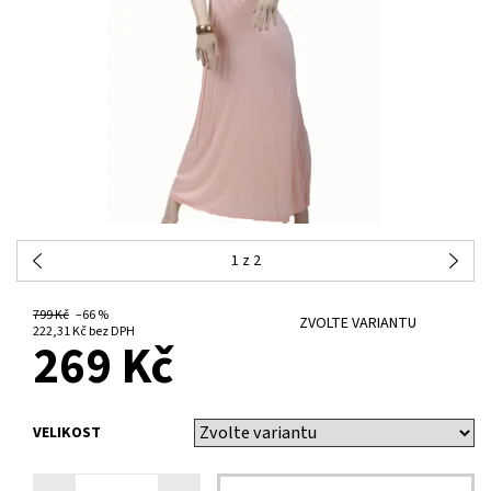
1
z 2
799 Kč
–66 %
ZVOLTE VARIANTU
222,31 Kč bez DPH
269 Kč
VELIKOST