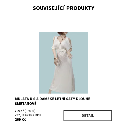
SOUVISEJÍCÍ PRODUKTY
Dostupnost:
Skladem 1
Kód:
1381CR
Značka:
Mulata U S A
MULATA U S A DÁMSKÉ LETNÍ ŠATY DLOUHÉ
SMETANOVÉ
799 Kč
(–66 %)
222,31 Kč bez DPH
DETAIL
269 Kč