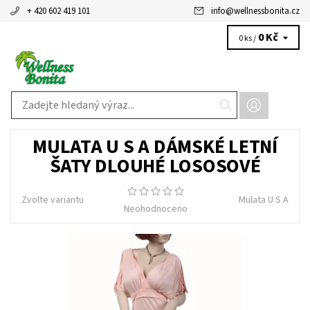
+ 420 602 419 101
info
@
wellnessbonita.cz
0 Kč
0 ks /
MULATA U S A DÁMSKÉ LETNÍ
ŠATY DLOUHÉ LOSOSOVÉ
Zvolte variantu
Mulata U S A
Neohodnoceno