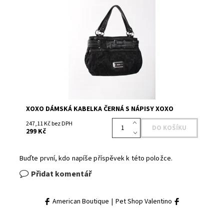
Dostupnost:
Skladem 2
Kód:
54632BK
Značka:
XOXO
XOXO DÁMSKÁ KABELKA ČERNÁ S NÁPISY XOXO
247,11 Kč bez DPH
299 Kč
Buďte první, kdo napíše příspěvek k této položce.
Přidat komentář
American Boutique
|
Pet Shop Valentino