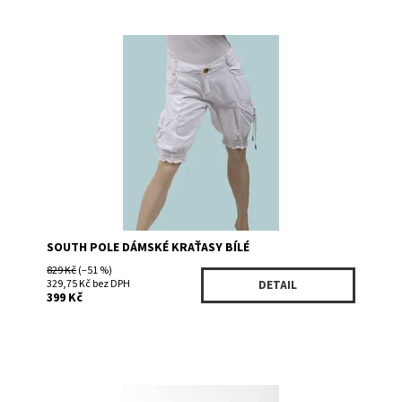
Dostupnost:
Skladem 1
Kód:
111236755WH
Značka:
SOUTH POLE
SOUTH POLE DÁMSKÉ KRAŤASY BÍLÉ
829 Kč
(–51 %)
329,75 Kč bez DPH
DETAIL
399 Kč