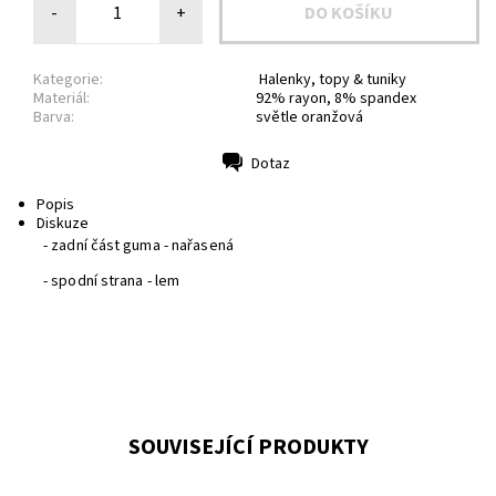
-
+
Kategorie:
Halenky, topy & tuniky
Materiál:
92% rayon, 8% spandex
Barva:
světle oranžová
Dotaz
Tisk
Popis
Diskuze
- zadní část guma - nařasená
- spodní strana - lem
SOUVISEJÍCÍ PRODUKTY