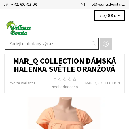
+ 420 602 419 101
info
@
wellnessbonita.cz
0 Kč
0 ks /
MAR_Q COLLECTION DÁMSKÁ
HALENKA SVĚTLE ORANŽOVÁ
Zvolte variantu
MAR_Q COLLECTION
Neohodnoceno