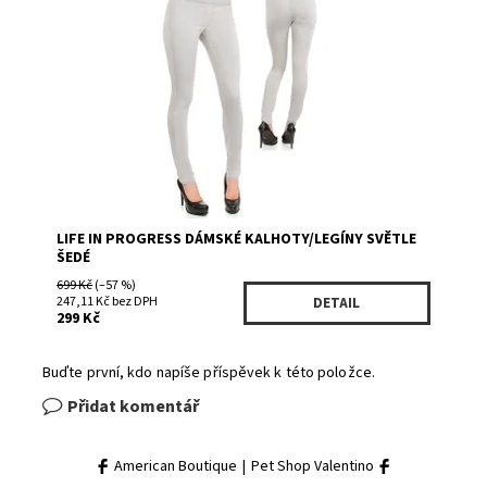
Dostupnost:
Skladem 2
Kód:
76981147GE
Značka:
life in progress
LIFE IN PROGRESS DÁMSKÉ KALHOTY/LEGÍNY SVĚTLE
ŠEDÉ
699 Kč
(–57 %)
247,11 Kč bez DPH
DETAIL
299 Kč
Buďte první, kdo napíše příspěvek k této položce.
Přidat komentář
American Boutique
|
Pet Shop Valentino