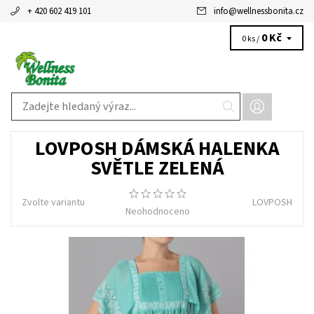
+ 420 602 419 101
info
@
wellnessbonita.cz
0 Kč
0 ks /
LOVPOSH DÁMSKÁ HALENKA
SVĚTLE ZELENÁ
Zvolte variantu
LOVPOSH
Neohodnoceno