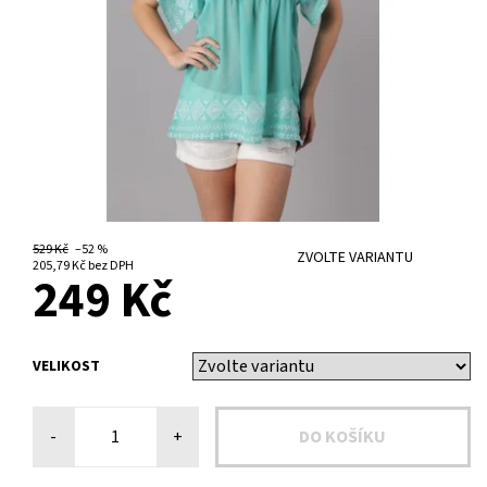
529 Kč
–52 %
ZVOLTE VARIANTU
205,79 Kč bez DPH
249 Kč
VELIKOST
-
+