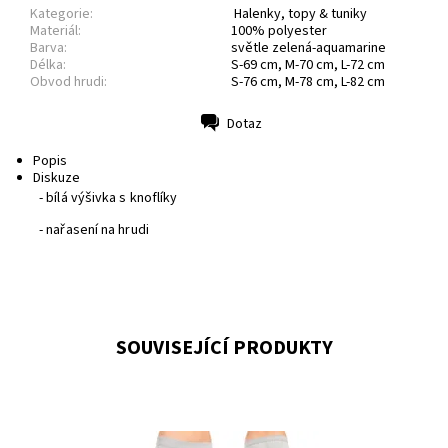
Kategorie:
Halenky, topy & tuniky
Materiál:
100% polyester
Barva:
světle zelená-aquamarine
Délka:
S-69 cm, M-70 cm, L-72 cm
Obvod hrudi:
S-76 cm, M-78 cm, L-82 cm
Dotaz
Tisk
Popis
Diskuze
- bílá výšivka s knoflíky
- nařasení na hrudi
SOUVISEJÍCÍ PRODUKTY