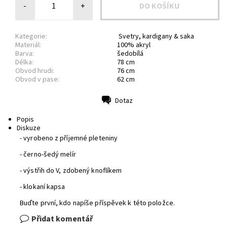
-
+
Kategorie:
Svetry, kardigany & saka
Materiál:
100% akryl
Barva:
šedobílá
Délka:
78 cm
Obvod hrudi:
76 cm
Obvod v pase:
62 cm
Dotaz
Tisk
Popis
Diskuze
- vyrobeno z příjemné pleteniny
- černo-šedý melír
- výstřih do V, zdobený knoflíkem
- klokaní kapsa
Buďte první, kdo napíše příspěvek k této položce.
Přidat komentář