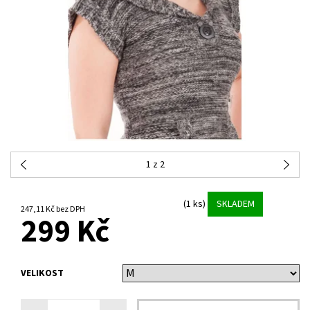
1
z 2
(1 ks)
SKLADEM
247,11 Kč bez DPH
299 Kč
VELIKOST