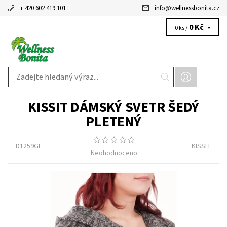
+ 420 602 419 101
info
@
wellnessbonita.cz
0 Kč
0 ks /
KISSIT DÁMSKÝ SVETR ŠEDÝ
PLETENÝ
D1259GE
KISSIT
Neohodnoceno