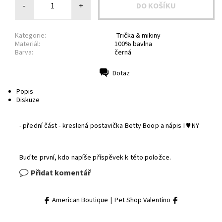
-
+
Kategorie:
Trička & mikiny
Materiál:
100% bavlna
Barva:
černá
Dotaz
Tisk
Popis
Diskuze
- přední část -
kreslená postavička
Betty Boop
a nápis I
♥
NY
Buďte první, kdo napíše příspěvek k této položce.
Přidat komentář
American Boutique
|
Pet Shop Valentino