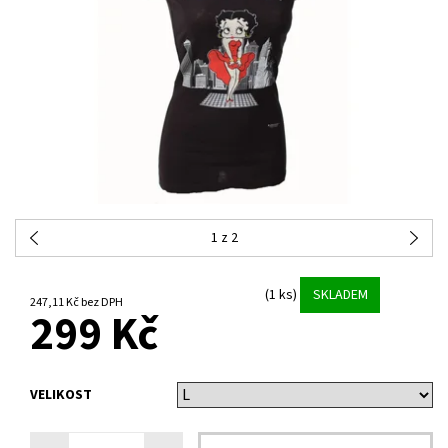
1
z 2
(1 ks)
SKLADEM
247,11 Kč bez DPH
299 Kč
VELIKOST