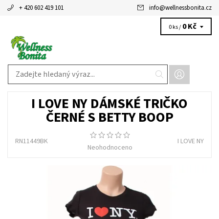
+ 420 602 419 101
info
@
wellnessbonita.cz
0 Kč
0 ks /
I LOVE NY DÁMSKÉ TRIČKO
ČERNÉ S BETTY BOOP
RN11449BK
I LOVE NY
Neohodnoceno