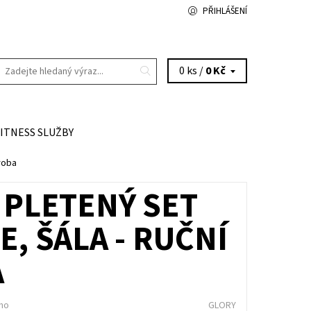
PŘIHLÁŠENÍ
0 ks /
0 Kč
FITNESS SLUŽBY
roba
 PLETENÝ SET
E, ŠÁLA - RUČNÍ
A
no
GLORY