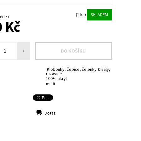
(1 ks)
SKLADEM
6 Kč bez DPH
 Kč
+
Klobouky, čepice, čelenky & šály,
rukavice
100% akryl
multi
Dotaz