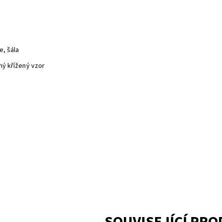
e, šála
ný křížený vzor
SOUVISEJÍCÍ PR