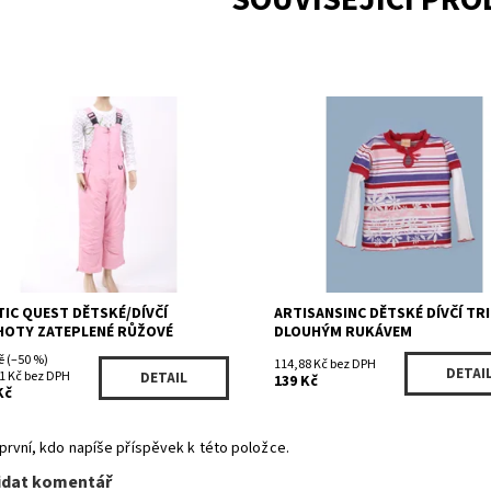
upnost:
Skladem 2
Dostupnost:
Skladem 2
5F05966PK/621
Kód:
RN90860RD
ka:
ARCTIC QUEST
Značka:
ARTISANSINC
TIC QUEST DĚTSKÉ/DÍVČÍ
ARTISANSINC DĚTSKÉ DÍVČÍ TR
HOTY ZATEPLENÉ RŮŽOVÉ
DLOUHÝM RUKÁVEM
č
(–50 %)
114,88 Kč bez DPH
DETAI
1 Kč bez DPH
DETAIL
139 Kč
Kč
první, kdo napíše příspěvek k této položce.
idat komentář