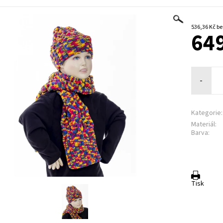
536,3
649
-
Kategorie:
Materiál:
Barva:
Tisk