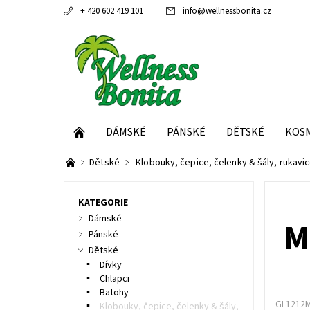
+ 420 602 419 101
info
@
wellnessbonita.cz
DÁMSKÉ
PÁNSKÉ
DĚTSKÉ
KOS
Dětské
Klobouky, čepice, čelenky & šály, rukavi
KATEGORIE
Dámské
M
Pánské
Dětské
Dívky
Chlapci
Batohy
GL1212
Klobouky, čepice, čelenky & šály,