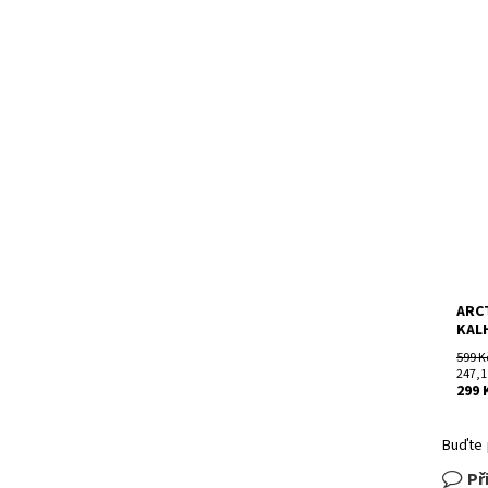
Dost
Kód:
Znač
ARC
KAL
599 K
247,1
299 
Buďte 
Př