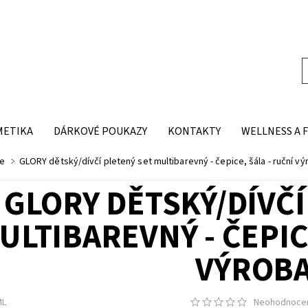
METIKA
DÁRKOVÉ POUKAZY
KONTAKTY
WELLNESS A 
ce
GLORY dětský/dívčí pletený set multibarevný - čepice, šála - ruční vý
GLORY DĚTSKÝ/DÍVČÍ
ULTIBAREVNÝ - ČEPIC
VÝROB
ML
Neohodnoce