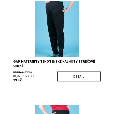
Dostupnost:
Skladem 1
Kód:
10572100BK
Značka:
GAP
GAP MATERNITY TĚHOTENSKÉ KALHOTY STREČOVÉ
ČERNÉ
599 Kč
(–83 %)
81,82 Kč bez DPH
DETAIL
99 Kč
Dostupnost:
Skladem 1