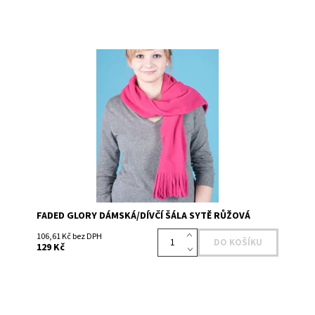
Dostupnost:
Skladem 1
Kód:
UL49A604PH
Značka:
FADED GLORY
FADED GLORY DÁMSKÁ/DÍVČÍ ŠÁLA SYTĚ RŮŽOVÁ
106,61 Kč bez DPH
129 Kč