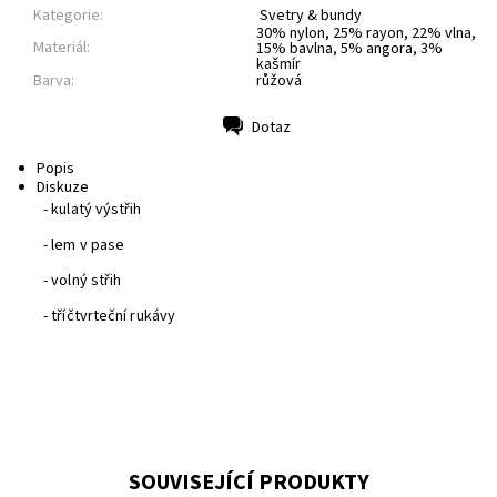
Kategorie:
Svetry & bundy
30% nylon, 25% rayon, 22% vlna,
Materiál:
15% bavlna, 5% angora, 3%
kašmír
Barva:
růžová
Dotaz
Tisk
Popis
Diskuze
- kulatý výstřih
- lem v pase
- volný střih
- tříčtvrteční rukávy
SOUVISEJÍCÍ PRODUKTY