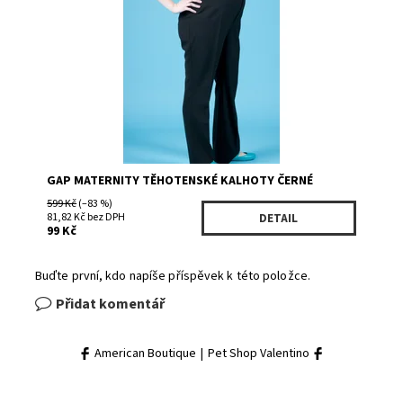
Kód:
205226BK
Značka:
GAP
GAP MATERNITY TĚHOTENSKÉ KALHOTY ČERNÉ
599 Kč
(–83 %)
81,82 Kč bez DPH
DETAIL
99 Kč
Buďte první, kdo napíše příspěvek k této položce.
Přidat komentář
American Boutique
|
Pet Shop Valentino