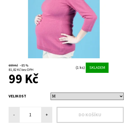
699 Kč
–85 %
(1 ks)
SKLADEM
81,82 Kč bez DPH
99 Kč
VELIKOST
-
+