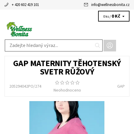
+ 420 602 419 101
info
@
wellnessbonita.cz
0 Kč
0 ks /
GAP MATERNITY TĚHOTENSKÝ
SVETR RŮŽOVÝ
205294042PO/274
GAP
Neohodnoceno