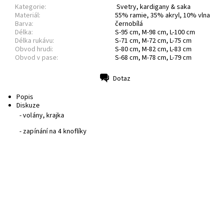
Kategorie:
Svetry, kardigany & saka
Materiál:
55% ramie, 35% akryl, 10% vlna
Barva:
černobílá
Délka:
S-95 cm, M-98 cm, L-100 cm
Délka rukávu:
S-71 cm, M-72 cm, L-75 cm
Obvod hrudi:
S-80 cm, M-82 cm, L-83 cm
Obvod v pase:
S-68 cm, M-78 cm, L-79 cm
Dotaz
Tisk
Popis
Diskuze
- volány, krajka
- zapínání na 4 knoflíky