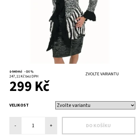
1 949 Kč
–84 %
ZVOLTE VARIANTU
247,11 Kč bez DPH
299 Kč
VELIKOST
-
+