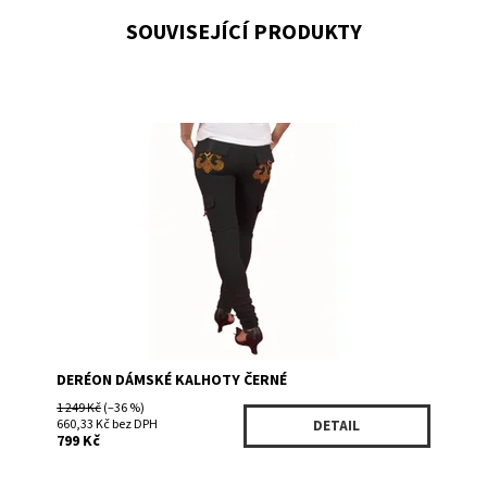
SOUVISEJÍCÍ PRODUKTY
Dostupnost:
Skladem 1
Kód:
D101813DPBK
Značka:
Deréon by Beyoncé
DERÉON DÁMSKÉ KALHOTY ČERNÉ
1 249 Kč
(–36 %)
660,33 Kč bez DPH
DETAIL
799 Kč