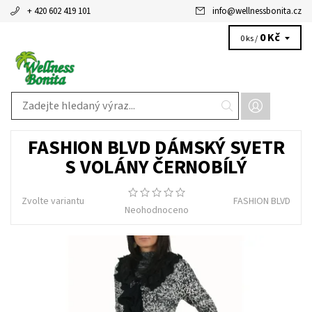
+ 420 602 419 101
info
@
wellnessbonita.cz
0 Kč
0 ks /
FASHION BLVD DÁMSKÝ SVETR
S VOLÁNY ČERNOBÍLÝ
Zvolte variantu
FASHION BLVD
Neohodnoceno