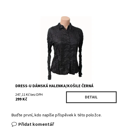
Dostupnost:
Skladem 2
Kód:
3344BK
Značka:
DRESS-U
DRESS-U DÁMSKÁ HALENKA/KOŠILE ČERNÁ
247,11 Kč bez DPH
DETAIL
299 Kč
Buďte první, kdo napíše příspěvek k této položce.
Přidat komentář