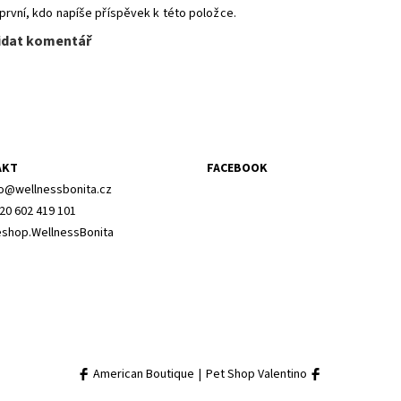
první, kdo napíše příspěvek k této položce.
idat komentář
AKT
FACEBOOK
o
@
wellnessbonita.cz
20 602 419 101
shop.WellnessBonita
American Boutique
|
Pet Shop Valentino