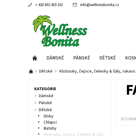
+ 420 602 419 101
info
@
wellnessbonita.cz
DÁMSKÉ
PÁNSKÉ
DĚTSKÉ
KOS
Dětské
Klobouky, čepice, čelenky & šály, rukavi
F
KATEGORIE
Dámské
Pánské
Dětské
Dívky
UL31A6
Chlapci
Batohy
Klobouky, čepice, čelenky & šály,