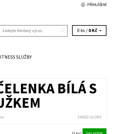
PŘIHLÁŠENÍ
0 ks /
0 Kč
FITNESS SLUŽBY
ČELENKA BÍLÁ S
UŽKEM
no
FADED GLORY
%
(1 ks)
SKLADEM