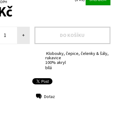
č bez DPH
Kč
+
Klobouky, čepice, čelenky & šály,
rukavice
100% akryl
bílá
Dotaz