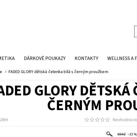
METIKA
DÁRKOVÉ POUKAZY
KONTAKTY
WELLNESS A 
ce
FADED GLORY dětská čelenka bílá s černým proužkem
ADED GLORY DĚTSKÁ 
ČERNÝM PRO
42WH
Neohodnoce
59 Kč
–33 