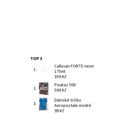
TOP 3
Callusan FORTE neon
175ml
359 Kč
Poukaz 500
500 Kč
Dámské tričko
Aeropostale modré
99 Kč