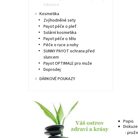
rukavice
Kosmetika
Zvýhodněné sety
Payot péče o pleť
Solární kosmetika
Payot péče o tělo
Péče o ruce a nohy
SUNNY PAYOT ochrana před
sluncem
Payot OPTIMALE pro muže
Doprodej
DÁRKOVÉ POUKAZY
Popis
Diskuze
- pružn