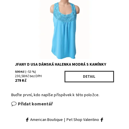
Dostupnost:
Skladem 1
Kód:
P129BL/1123
Značka:
JFANY D USA
JFANY D USA DÁMSKÁ HALENKA MODRÁ S KAMÍNKY
599 Kč
(–53 %)
230,58 Kč bez DPH
DETAIL
279 Kč
Buďte první, kdo napíše příspěvek k této položce.
Přidat komentář
American Boutique
|
Pet Shop Valentino