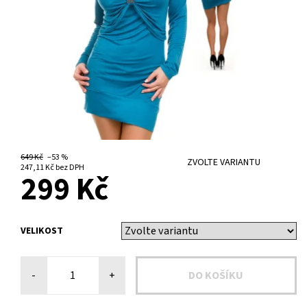
649 Kč
–53 %
ZVOLTE VARIANTU
247,11 Kč bez DPH
299 Kč
VELIKOST
-
+