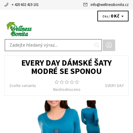
+ 420 602 419 101
info
@
wellnessbonita.cz
0 Kč
0 ks /
EVERY DAY DÁMSKÉ ŠATY
MODRÉ SE SPONOU
Zvolte variantu
EVERY DAY
Neohodnoceno