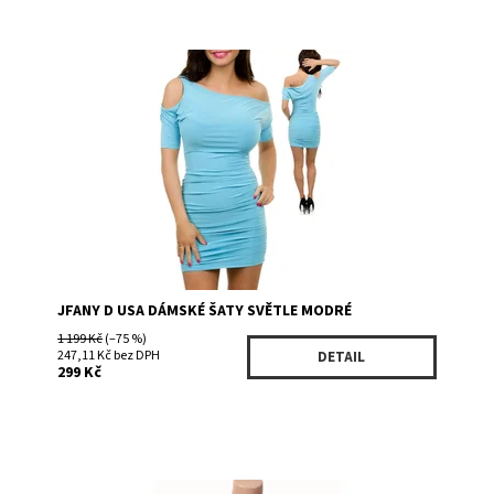
Dostupnost:
Skladem 1
Kód:
7090BI/672
Značka:
JFANY D USA
JFANY D USA DÁMSKÉ ŠATY SVĚTLE MODRÉ
1 199 Kč
(–75 %)
247,11 Kč bez DPH
DETAIL
299 Kč