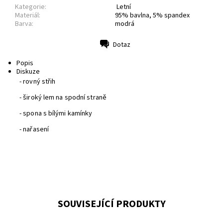
Kategorie:
Letní
Materiál:
95% bavlna, 5% spandex
Barva:
modrá
Dotaz
Tisk
Popis
Diskuze
- rovný střih
- široký lem na spodní straně
- spona s bílými kamínky
- nařasení
SOUVISEJÍCÍ PRODUKTY