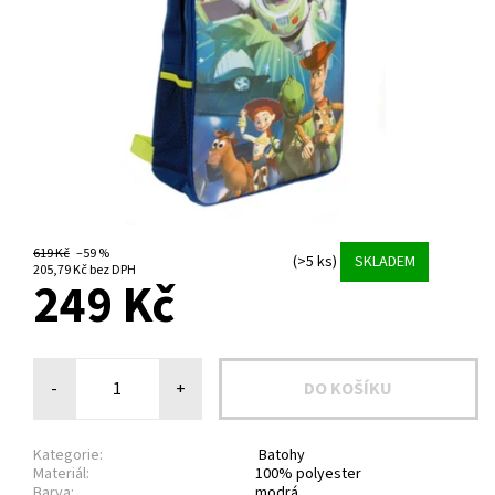
619 Kč
–59 %
(>5 ks)
SKLADEM
205,79 Kč bez DPH
249 Kč
-
+
Kategorie:
Batohy
Materiál:
100% polyester
Barva:
modrá