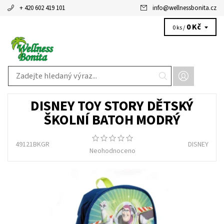
+ 420 602 419 101
info
@
wellnessbonita.cz
0 Kč
0 ks /
DISNEY TOY STORY DĚTSKÝ
ŠKOLNÍ BATOH MODRÝ
49121BKGR
DISNEY
Neohodnoceno