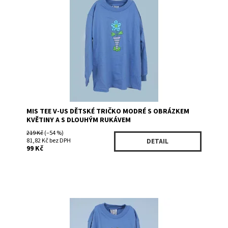
Dostupnost:
Skladem 1
Kód:
312PRBL
Značka:
VIZIO U.S.A.
MIS TEE V-US DĚTSKÉ TRIČKO MODRÉ S OBRÁZKEM
KVĚTINY A S DLOUHÝM RUKÁVEM
219 Kč
(–54 %)
81,82 Kč bez DPH
DETAIL
99 Kč
Dostupnost:
Skladem 1
Kód:
312PR