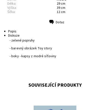
Délka:
29 cm
Výška:
39 cm
Šířka:
12 cm
Dotaz
Tisk
Popis
Diskuze
- zelené popruhy
- barevný obrázek Toy story
- boky - kapsy z modré síťoviny
SOUVISEJÍCÍ PRODUKTY