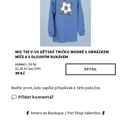
Značka:
MIS TEE V-US
MIS TEE V-US DĚTSKÉ TRIČKO MODRÉ S OBRÁZKEM
MÍČE A S DLOUHÝM RUKÁVEM
219 Kč
(–54 %)
81,82 Kč bez DPH
DETAIL
99 Kč
Buďte první, kdo napíše příspěvek k této položce.
Přidat komentář
American Boutique
|
Pet Shop Valentino