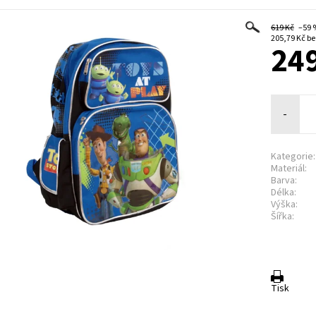
619 Kč
–59
205,7
249
-
Kategorie:
Materiál:
Barva:
Délka:
Výška:
Šířka:
Tisk