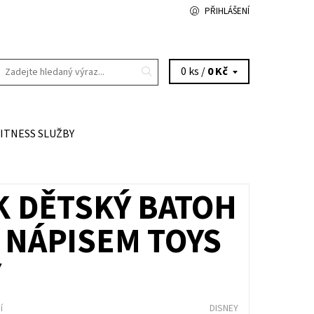
PŘIHLÁŠENÍ
0 ks /
0 Kč
FITNESS SLUŽBY
K DĚTSKÝ BATOH
 NÁPISEM TOYS
Y
í
DISNEY