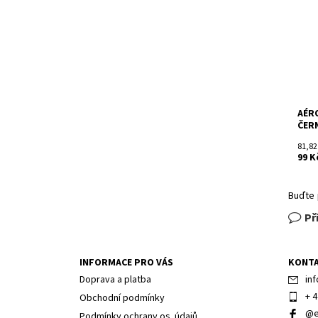
Kód:
Znač
AÉR
ČER
81,82
99 K
Buďte 
Př
INFORMACE PRO VÁS
KONT
Doprava a platba
inf
+ 4
Obchodní podmínky
@e
Podmínky ochrany os. údajů