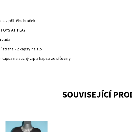
zek z příběhu hraček
s TOYS AT PLAY
á záda
í strana - 2 kapsy na zip
 - kapsa na suchý zip a kapsa ze síťoviny
SOUVISEJÍCÍ PR
upnost:
Skladem 4