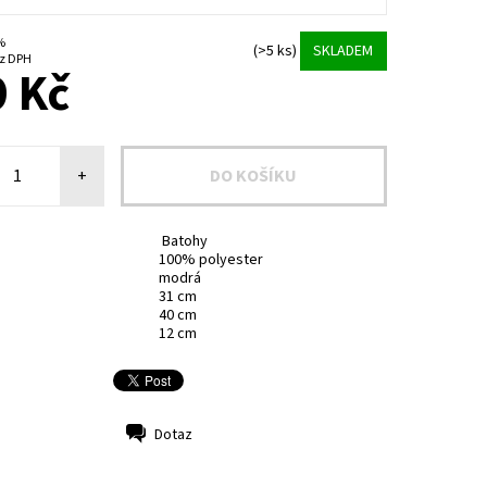
 %
(>5 ks)
SKLADEM
9 Kč bez DPH
 Kč
+
Batohy
100% polyester
modrá
31 cm
40 cm
12 cm
Dotaz