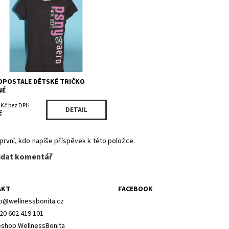
4163BK/454
ka:
Aéropostale
OPOSTALE DĚTSKÉ TRIČKO
NÉ
 Kč bez DPH
DETAIL
č
první, kdo napíše příspěvek k této položce.
idat komentář
AKT
FACEBOOK
o
@
wellnessbonita.cz
20 602 419 101
shop.WellnessBonita