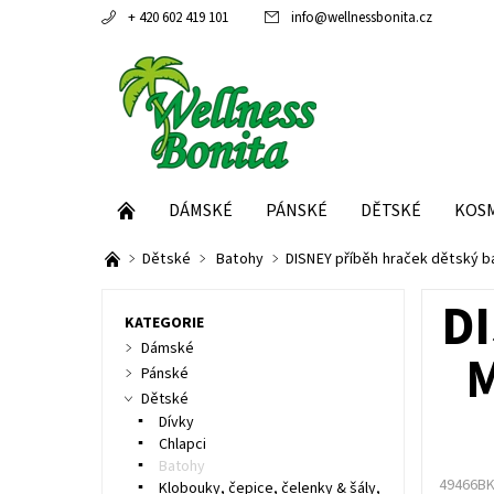
+ 420 602 419 101
info
@
wellnessbonita.cz
DÁMSKÉ
PÁNSKÉ
DĚTSKÉ
KOS
Dětské
Batohy
DISNEY příběh hraček dětský 
D
KATEGORIE
Dámské
M
Pánské
Dětské
Dívky
Chlapci
Batohy
49466B
Klobouky, čepice, čelenky & šály,