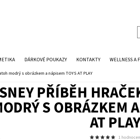
METIKA
DÁRKOVÉ POUKAZY
KONTAKTY
WELLNESS A 
batoh modrý s obrázkem a nápisem TOYS AT PLAY
ISNEY PŘÍBĚH HRAČE
ODRÝ S OBRÁZKEM A
AT PLA
K
1 hodnocen