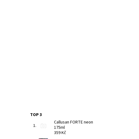
TOP 3
Callusan FORTE neon
175ml
359 Kč