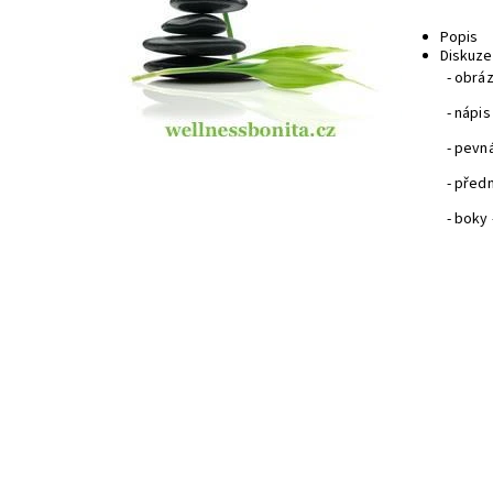
Popis
Diskuze
- obrá
- nápi
- pevn
- předn
- boky
Dost