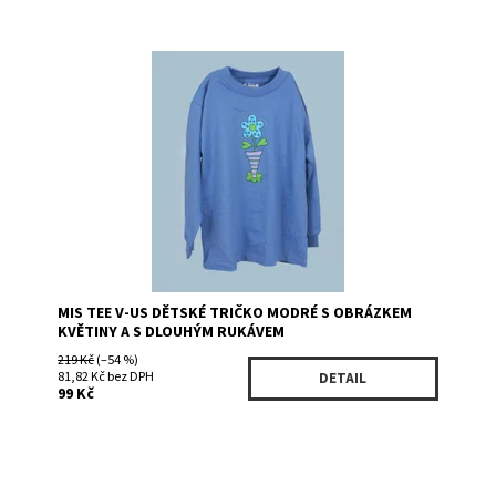
Dostupnost:
Skladem 1
Kód:
312PRBL
Značka:
VIZIO U.S.A.
MIS TEE V-US DĚTSKÉ TRIČKO MODRÉ S OBRÁZKEM
KVĚTINY A S DLOUHÝM RUKÁVEM
219 Kč
(–54 %)
81,82 Kč bez DPH
DETAIL
99 Kč