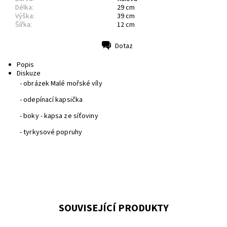
Délka:
29 cm
Výška:
39 cm
Šířka:
12 cm
Dotaz
Tisk
Popis
Diskuze
- obrázek Malé mořské víly
- odepínací kapsička
- boky - kapsa ze síťoviny
- tyrkysové popruhy
SOUVISEJÍCÍ PRODUKTY