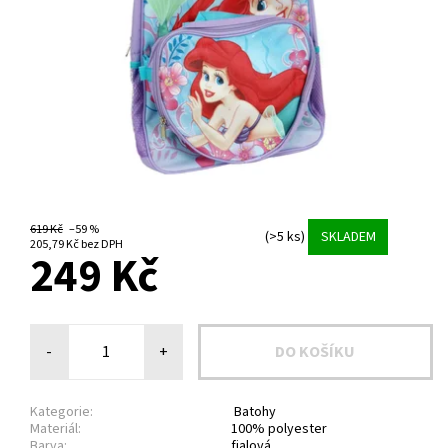
619 Kč
–59 %
(>5 ks)
SKLADEM
205,79 Kč bez DPH
249 Kč
-
+
Kategorie:
Batohy
Materiál:
100% polyester
Barva:
fialová