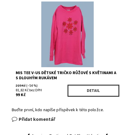
Dostupnost:
Skladem 1
Kód:
312PK
Značka:
MIS TEE V-US
MIS TEE V-US DĚTSKÉ TRIČKO RŮŽOVÉ S KVĚTINAMI A
S DLOUHÝM RUKÁVEM
219 Kč
(–54 %)
81,82 Kč bez DPH
DETAIL
99 Kč
Buďte první, kdo napíše příspěvek k této položce.
Přidat komentář