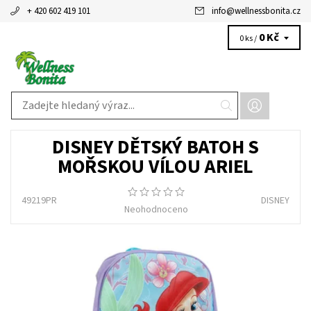
+ 420 602 419 101
info
@
wellnessbonita.cz
0 Kč
0 ks /
DISNEY DĚTSKÝ BATOH S
MOŘSKOU VÍLOU ARIEL
49219PR
DISNEY
Neohodnoceno