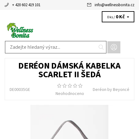
+ 420 602 419 101
info
@
wellnessbonita.cz
0 Kč
0 ks /
DERÉON DÁMSKÁ KABELKA
SCARLET II ŠEDÁ
DE00035GE
Deréon by Beyoncé
Neohodnoceno