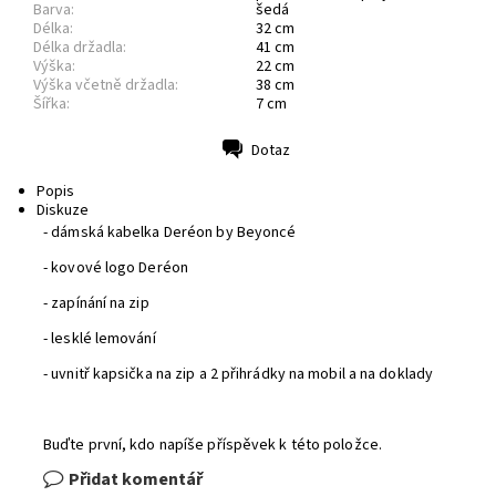
Barva:
šedá
Délka:
32 cm
Délka držadla:
41 cm
Výška:
22 cm
Výška včetně držadla:
38 cm
Šířka:
7 cm
Dotaz
Tisk
Popis
Diskuze
- dámská kabelka Deréon by Beyoncé
- kovové logo Deréon
- zapínání na zip
- lesklé lemování
- uvnitř kapsička na zip a 2 přihrádky na mobil a na doklady
Buďte první, kdo napíše příspěvek k této položce.
Přidat komentář