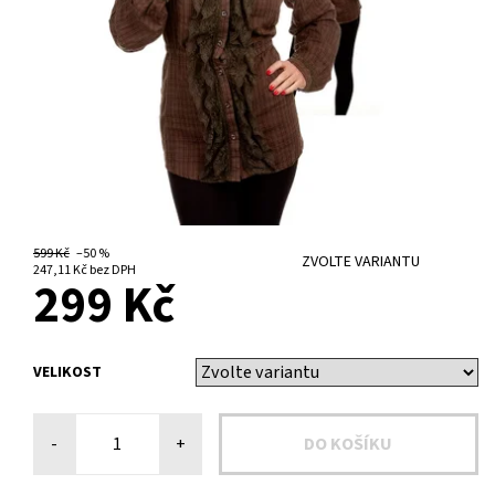
599 Kč
–50 %
ZVOLTE VARIANTU
247,11 Kč bez DPH
299 Kč
VELIKOST
-
+