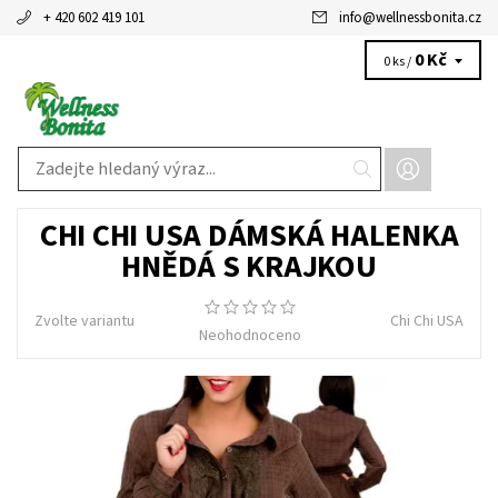
+ 420 602 419 101
info
@
wellnessbonita.cz
0 Kč
0 ks /
CHI CHI USA DÁMSKÁ HALENKA
HNĚDÁ S KRAJKOU
Zvolte variantu
Chi Chi USA
Neohodnoceno