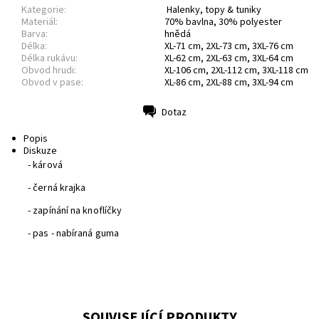
Kategorie:
Halenky, topy & tuniky
Materiál:
70% bavlna, 30% polyester
Barva:
hnědá
Délka:
XL-71 cm, 2XL-73 cm, 3XL-76 cm
Délka rukávu:
XL-62 cm, 2XL-63 cm, 3XL-64 cm
Obvod hrudi:
XL-106 cm, 2XL-112 cm, 3XL-118 cm
Obvod v pase:
XL-86 cm, 2XL-88 cm, 3XL-94 cm
Dotaz
Tisk
Popis
Diskuze
- kárová
- černá krajka
- zapínání na knoflíčky
- pas - nabíraná guma
SOUVISEJÍCÍ PRODUKTY