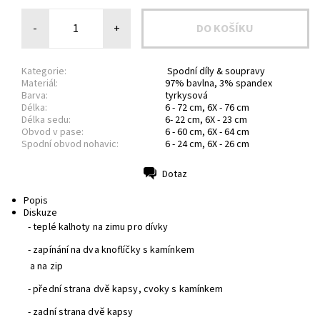
-
+
Kategorie:
Spodní díly & soupravy
Materiál:
97% bavlna, 3% spandex
Barva:
tyrkysová
Délka:
6 - 72 cm, 6X - 76 cm
Délka sedu:
6- 22 cm, 6X - 23 cm
Obvod v pase:
6 - 60 cm, 6X - 64 cm
Spodní obvod nohavic:
6 - 24 cm, 6X - 26 cm
Dotaz
Tisk
Popis
Diskuze
- teplé kalhoty na zimu pro dívky
- zapínání na dva knoflíčky s kamínkem
a na zip
- přední strana dvě kapsy, cvoky s kamínkem
- zadní strana dvě kapsy