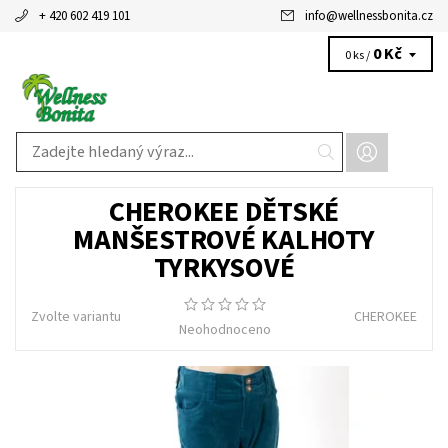
+ 420 602 419 101
info
@
wellnessbonita.cz
0 Kč
0 ks /
CHEROKEE DĚTSKÉ
MANŠESTROVÉ KALHOTY
TYRKYSOVÉ
Zvolte variantu
CHEROKEE
Neohodnoceno