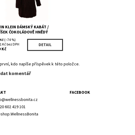
IN KLEIN DÁMSKÝ KABÁT /
ÍŠEK ČOKOLÁDOVĚ HNĚDÝ
 Kč
(–74 %)
1 Kč bez DPH
DETAIL
9 Kč
první, kdo napíše příspěvek k této položce.
idat komentář
AKT
FACEBOOK
o
@
wellnessbonita.cz
20 602 419 101
shop.WellnessBonita