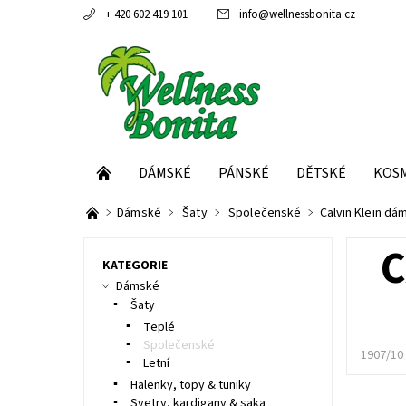
+ 420 602 419 101
info
@
wellnessbonita.cz
DÁMSKÉ
PÁNSKÉ
DĚTSKÉ
KOS
Dámské
Šaty
Společenské
Calvin Klein dá
C
KATEGORIE
Dámské
Šaty
Teplé
Společenské
1907/10
Letní
Halenky, topy & tuniky
Svetry, kardigany & saka