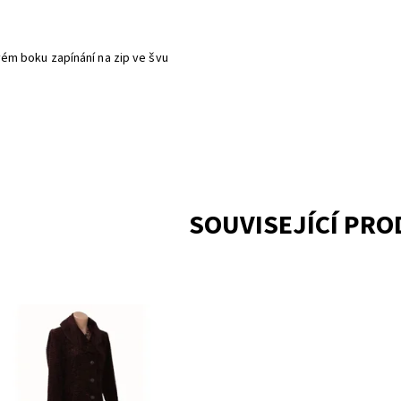
evém boku zapínání na zip ve švu
SOUVISEJÍCÍ PR
upnost:
Skladem 1
CW691089BR
ka:
CALVIN KLEIN