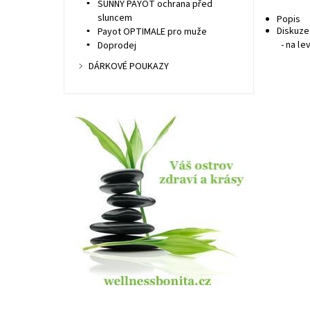
SUNNY PAYOT ochrana před
sluncem
Popis
Diskuze
Payot OPTIMALE pro muže
- na l
Doprodej
DÁRKOVÉ POUKAZY
Dost
Kód:
Znač