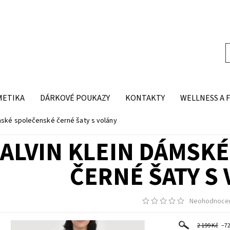
METIKA
DÁRKOVÉ POUKAZY
KONTAKTY
WELLNESS A 
mské společenské černé šaty s volány
ALVIN KLEIN DÁMSK
ČERNÉ ŠATY S
Neohodnoce
2 199 Kč
–7