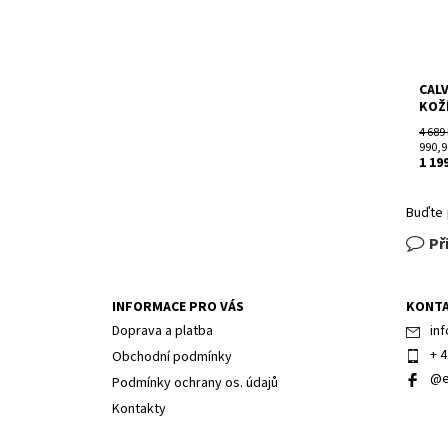
CALV
KOŽ
4 689
990,9
1 19
Buďte 
Př
INFORMACE PRO VÁS
KONT
Doprava a platba
inf
+ 4
Obchodní podmínky
@e
Podmínky ochrany os. údajů
Kontakty