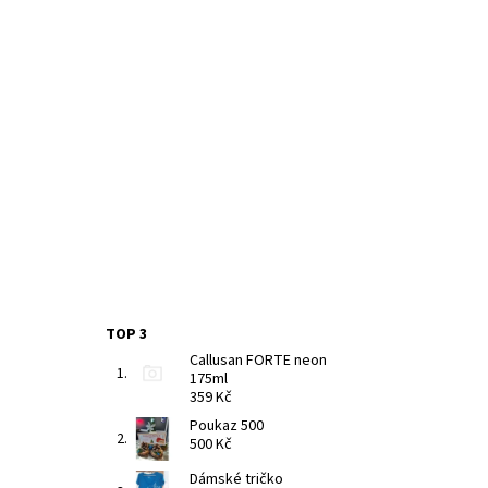
TOP 3
Callusan FORTE neon
175ml
359 Kč
Poukaz 500
500 Kč
Dámské tričko