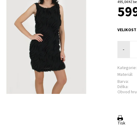
495,0
599
VELIKOST
-
Kategorie:
Materiál:
Barva:
Délka:
Obvod hru
Tisk