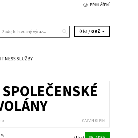
PŘIHLÁŠENÍ
0 ks /
0 Kč
FITNESS SLUŽBY
É SPOLEČENSKÉ
 VOLÁNY
no
CALVIN KLEIN
2 %
(1 ks)
SKLADEM