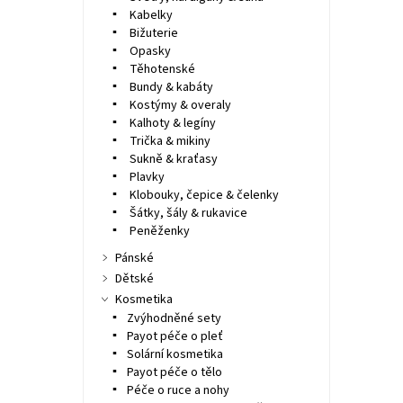
Kabelky
Bižuterie
Opasky
Těhotenské
Bundy & kabáty
Kostýmy & overaly
Kalhoty & legíny
Trička & mikiny
Sukně & kraťasy
Plavky
Klobouky, čepice & čelenky
Šátky, šály & rukavice
Peněženky
Pánské
Dětské
Kosmetika
Zvýhodněné sety
Payot péče o pleť
Solární kosmetika
Payot péče o tělo
Péče o ruce a nohy