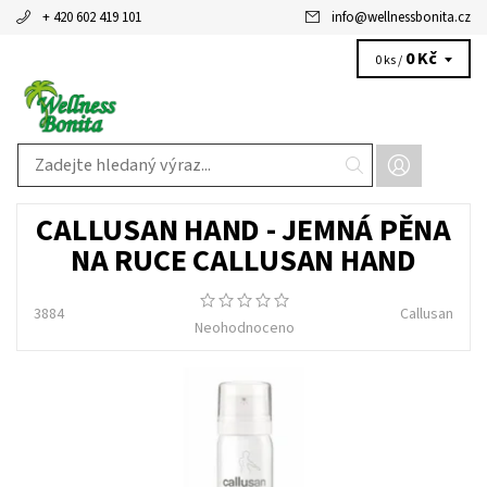
+ 420 602 419 101
info
@
wellnessbonita.cz
0 Kč
0 ks /
CALLUSAN HAND - JEMNÁ PĚNA
NA RUCE CALLUSAN HAND
3884
Callusan
Neohodnoceno