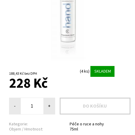
(4 ks)
SKLADEM
188,43 Kč bez DPH
228 Kč
-
+
Kategorie:
Péče o ruce a nohy
Objem / Hmotnost:
75ml