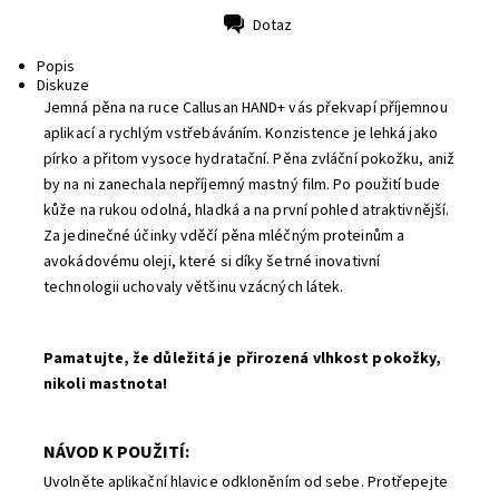
Dotaz
Tisk
Popis
Diskuze
Jemná pěna na ruce Callusan HAND+ vás překvapí příjemnou
aplikací a rychlým vstřebáváním. Konzistence je lehká jako
pírko a přitom vysoce hydratační. Pěna zvláční pokožku, aniž
by na ni zanechala nepříjemný mastný film. Po použití bude
kůže na rukou odolná, hladká a na první pohled atraktivnější.
Za jedinečné účinky vděčí pěna mléčným proteinům a
avokádovému oleji, které si díky šetrné inovativní
technologii uchovaly většinu vzácných látek.
Pamatujte, že důležitá je přirozená vlhkost pokožky,
nikoli mastnota!
NÁVOD K POUŽITÍ:
Uvolněte aplikační hlavice odkloněním od sebe. Protřepejte