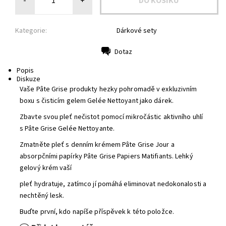
-
+
Kategorie:
Dárkové sety
Dotaz
Tisk
Popis
Diskuze
Vaše Pâte Grise produkty hezky pohromadě v exkluzivním
boxu s čisticím gelem Gelée Nettoyant jako dárek.
Zbavte svou pleť nečistot pomocí mikročástic aktivního uhlí
s Pâte Grise Gelée Nettoyante.
Zmatněte pleť s denním krémem Pâte Grise Jour a
absorpčními papírky Pâte Grise Papiers Matifiants. Lehký
gelový krém vaší
pleť hydratuje, zatímco jí pomáhá eliminovat nedokonalosti a
nechtěný lesk.
Buďte první, kdo napíše příspěvek k této položce.