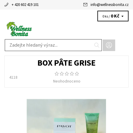
+ 420 602 419 101
info
@
wellnessbonita.cz
0 Kč
0 ks /
BOX PÂTE GRISE
4118
Neohodnoceno