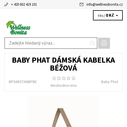
+ 420 602 419 101
info
@
wellnessbonita.cz
0 Kč
0 ks /
BABY PHAT DÁMSKÁ KABELKA
BÉŽOVÁ
BP5680TANBPBE
Baby Phat
Neohodnoceno