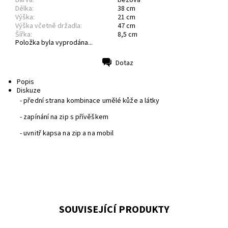
Barva:
béžová
Délka:
38 cm
Výška:
21 cm
Výška včetně držadla:
47 cm
Šířka:
8,5 cm
Položka byla vyprodána...
Dotaz
Tisk
Popis
Diskuze
- přední strana kombinace umělé kůže a látky
- zapínání na zip s přívěškem
- uvnitř kapsa na zip a na mobil
SOUVISEJÍCÍ PRODUKTY