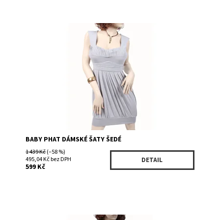
Dostupnost:
Skladem 2
Kód:
74704GE
Značka:
Baby Phat
BABY PHAT DÁMSKÉ ŠATY ŠEDÉ
1 439 Kč
(–58 %)
495,04 Kč bez DPH
DETAIL
599 Kč