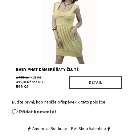
Dostupnost:
Skladem 1
Kód:
74704YW/680
Značka:
Baby Phat
BABY PHAT DÁMSKÉ ŠATY ŽLUTÉ
1 439 Kč
(–58 %)
495,04 Kč bez DPH
DETAIL
599 Kč
Buďte první, kdo napíše příspěvek k této položce.
Přidat komentář
American Boutique
|
Pet Shop Valentino