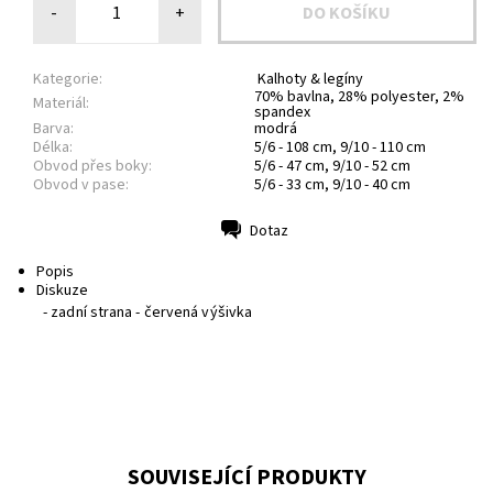
-
+
Kategorie:
Kalhoty & legíny
70% bavlna, 28% polyester, 2%
Materiál:
spandex
Barva:
modrá
Délka:
5/6 - 108 cm, 9/10 - 110 cm
Obvod přes boky:
5/6 - 47 cm, 9/10 - 52 cm
Obvod v pase:
5/6 - 33 cm, 9/10 - 40 cm
Dotaz
Tisk
Popis
Diskuze
- zadní strana - červená výšivka
SOUVISEJÍCÍ PRODUKTY