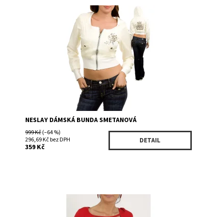
Dostupnost:
Skladem 2
Kód:
555206WH
Značka:
NESLAY
NESLAY DÁMSKÁ BUNDA SMETANOVÁ
999 Kč
(–64 %)
296,69 Kč bez DPH
DETAIL
359 Kč
Dostupnost:
Skladem 2