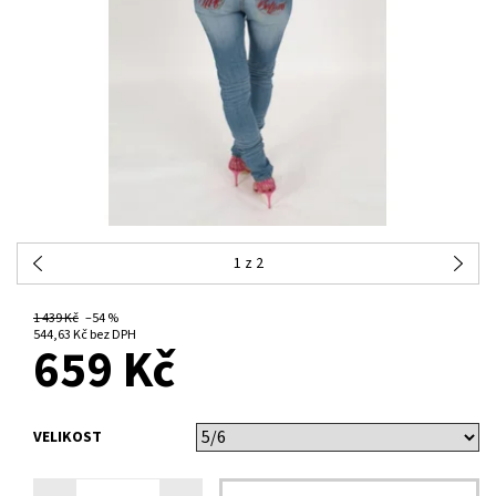
1
z 2
1 439 Kč
–54 %
NA DOTAZ
544,63 Kč bez DPH
659 Kč
VELIKOST