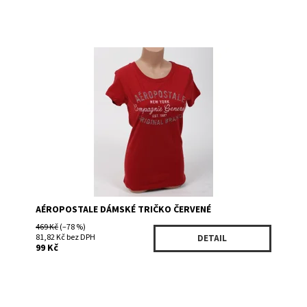
Dostupnost:
Skladem >5
Kód:
4090RD
Značka:
Aéropostale
AÉROPOSTALE DÁMSKÉ TRIČKO ČERVENÉ
469 Kč
(–78 %)
81,82 Kč bez DPH
DETAIL
99 Kč