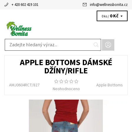
+ 420 602 419 101
info
@
wellnessbonita.cz
0 Kč
0 ks /
APPLE BOTTOMS DÁMSKÉ
DŽÍNY/RIFLE
AMJ0604RCT/827
Apple Bottoms
Neohodnoceno