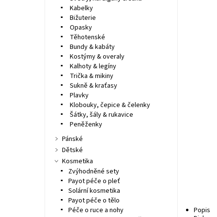
Kabelky
Bižuterie
Opasky
Těhotenské
Bundy & kabáty
Kostýmy & overaly
Kalhoty & legíny
Trička & mikiny
Sukně & kraťasy
Plavky
Klobouky, čepice & čelenky
Šátky, šály & rukavice
Peněženky
Pánské
Dětské
Kosmetika
Zvýhodněné sety
Payot péče o pleť
Solární kosmetika
Payot péče o tělo
Péče o ruce a nohy
Popis