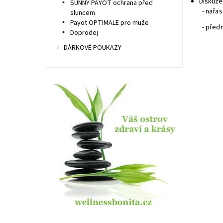
Diskuze
SUNNY PAYOT ochrana před
- nařas
sluncem
Payot OPTIMALE pro muže
- před
Doprodej
DÁRKOVÉ POUKAZY
Dost
Kód:
Znač