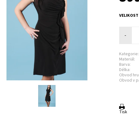
VELIKOST
-
Kategorie:
Materiál:
Barva:
Délka:
Obvod hru
Obvod v p
Tisk