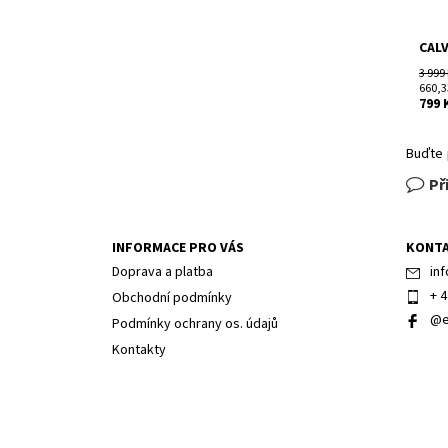
CAL
3 999
660,3
799 
Buďte 
Př
INFORMACE PRO VÁS
KONT
Doprava a platba
inf
+ 4
Obchodní podmínky
@e
Podmínky ochrany os. údajů
Kontakty