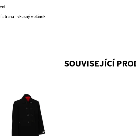
ení
ní strana - vkusný volánek
SOUVISEJÍCÍ PR
upnost:
Skladem 1
CLB86576BK/899
ka:
CALVIN KLEIN