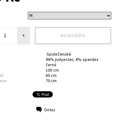
+
Společenské
96% polyester, 4% spandex
černá
100 cm
di:
80 cm
ase:
70 cm
Dotaz