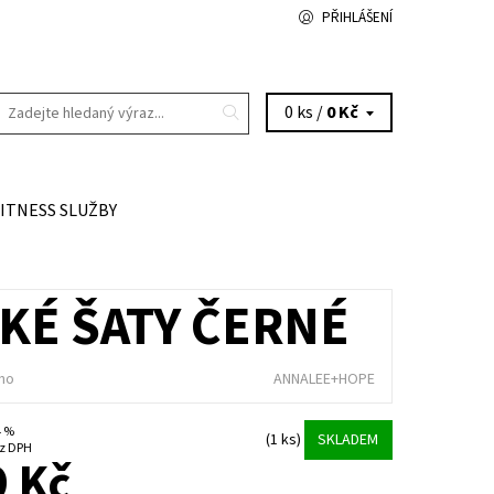
PŘIHLÁŠENÍ
0 ks /
0 Kč
FITNESS SLUŽBY
KÉ ŠATY ČERNÉ
no
ANNALEE+HOPE
4 %
(1 ks)
SKLADEM
5 Kč bez DPH
 Kč