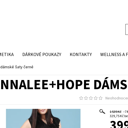
METIKA
DÁRKOVÉ POUKAZY
KONTAKTY
WELLNESS A 
dámské šaty černé
NNALEE+HOPE DÁMS
Neohodnoce
1 539 Kč
–7
329,7
399