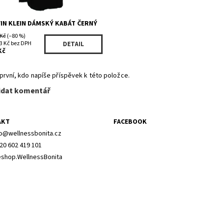
VIN KLEIN DÁMSKÝ KABÁT ČERNÝ
 Kč
(–80 %)
3 Kč bez DPH
DETAIL
Kč
první, kdo napíše příspěvek k této položce.
idat komentář
AKT
FACEBOOK
o
@
wellnessbonita.cz
20 602 419 101
shop.WellnessBonita