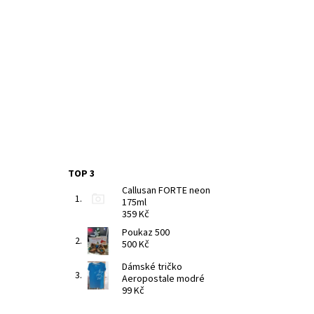
TOP 3
Callusan FORTE neon
175ml
359 Kč
Poukaz 500
500 Kč
Dámské tričko
Aeropostale modré
99 Kč