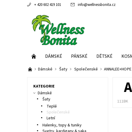
+ 420 602 419 101
info
@
wellnessbonita.cz
DÁMSKÉ
PÁNSKÉ
DĚTSKÉ
KOS
Dámské
Šaty
Společenské
ANNALEE+HOPE 
A
KATEGORIE
Dámské
Šaty
111BK
Teplé
Společenské
Letní
Halenky, topy & tuniky
Svetry, kardigany & saka