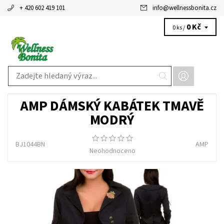
+ 420 602 419 101
info
@
wellnessbonita.cz
0 Kč
0 ks /
AMP DÁMSKÝ KABÁTEK TMAVĚ
MODRÝ
BJ1044BN
AMP
Neohodnoceno