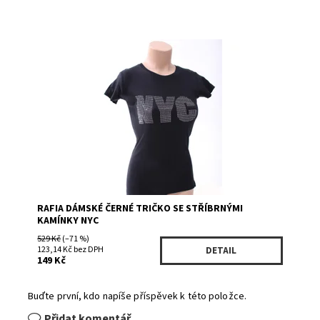
Dostupnost:
Skladem 1
Kód:
121487BK
Značka:
Rafia
RAFIA DÁMSKÉ ČERNÉ TRIČKO SE STŘÍBRNÝMI
KAMÍNKY NYC
529 Kč
(–71 %)
123,14 Kč bez DPH
DETAIL
149 Kč
Buďte první, kdo napíše příspěvek k této položce.
Přidat komentář