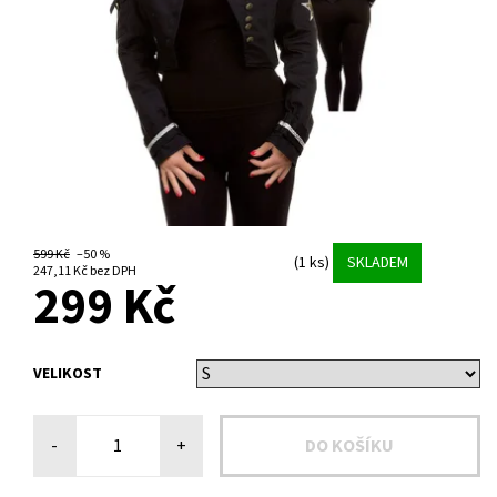
599 Kč
–50 %
(1 ks)
SKLADEM
247,11 Kč bez DPH
299 Kč
VELIKOST
-
+