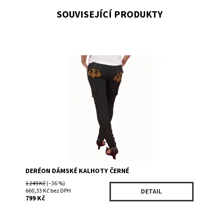
SOUVISEJÍCÍ PRODUKTY
Dostupnost:
Skladem 1
Kód:
D101813DPBK
Značka:
Deréon by Beyoncé
DERÉON DÁMSKÉ KALHOTY ČERNÉ
1 249 Kč
(–36 %)
660,33 Kč bez DPH
DETAIL
799 Kč