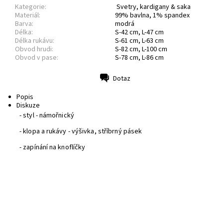
Kategorie:
Svetry, kardigany & saka
Materiál:
99% bavlna, 1% spandex
Barva:
modrá
Délka:
S-42 cm, L-47 cm
Délka rukávu:
S-61 cm, L-63 cm
Obvod hrudi:
S-82 cm, L-100 cm
Obvod v pase:
S-78 cm, L-86 cm
Dotaz
Tisk
Popis
Diskuze
- styl - námořnický
- klopa a rukávy - výšivka, stříbrný pásek
- zapínání na knoflíčky