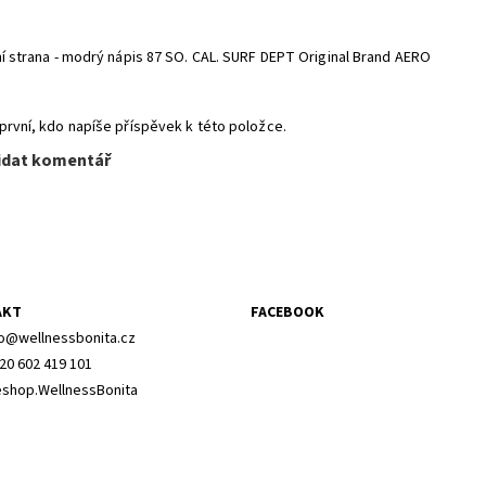
ní strana - modrý nápis 87 SO. CAL. SURF DEPT Original Brand AERO
první, kdo napíše příspěvek k této položce.
idat komentář
AKT
FACEBOOK
o
@
wellnessbonita.cz
20 602 419 101
shop.WellnessBonita