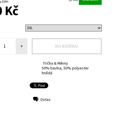
7 Kč bez DPH
 Kč
+
Trička & Mikiny
50% bavlna, 50% polyester
hnědá
Dotaz