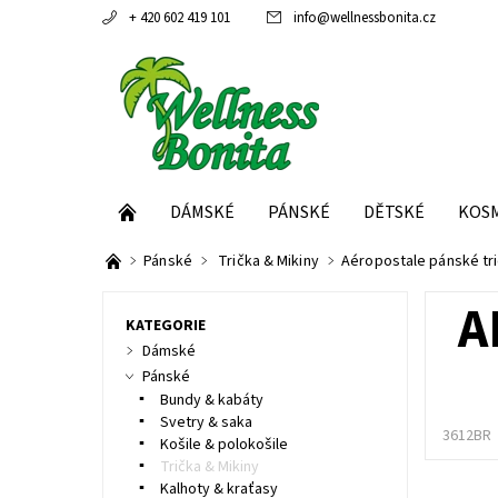
+ 420 602 419 101
info
@
wellnessbonita.cz
DÁMSKÉ
PÁNSKÉ
DĚTSKÉ
KOS
Pánské
Trička & Mikiny
Aéropostale pánské t
A
KATEGORIE
Dámské
Pánské
Bundy & kabáty
Svetry & saka
3612BR
Košile & polokošile
Trička & Mikiny
Kalhoty & kraťasy