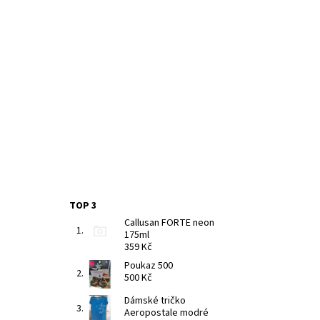
TOP 3
Callusan FORTE neon
175ml
359 Kč
Poukaz 500
500 Kč
Dámské tričko
Aeropostale modré