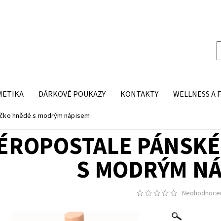
METIKA
DÁRKOVÉ POUKAZY
KONTAKTY
WELLNESS A 
ričko hnědé s modrým nápisem
ÉROPOSTALE PÁNSKÉ
S MODRÝM N
Neohodnoce