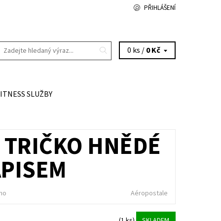
PŘIHLÁŠENÍ
0 ks /
0 Kč
FITNESS SLUŽBY
 TRIČKO HNĚDÉ
ÁPISEM
no
Aéropostale
(1 ks)
SKLADEM