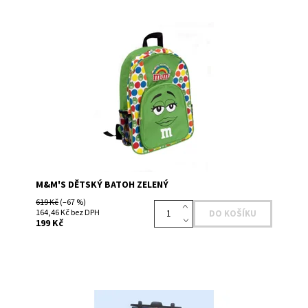
Dostupnost:
Skladem 1
Kód:
14796726GR
Značka:
M&M's
M&M'S DĚTSKÝ BATOH ZELENÝ
619 Kč
(–67 %)
164,46 Kč bez DPH
199 Kč