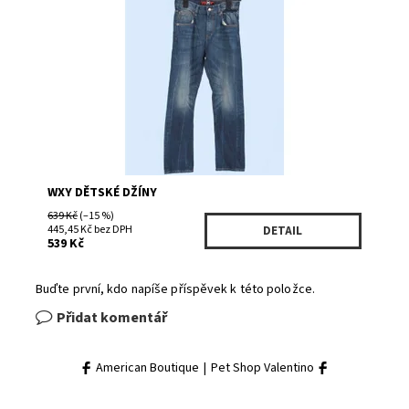
Dostupnost:
Skladem 1
Kód:
RN109424
Značka:
WXY
WXY DĚTSKÉ DŽÍNY
639 Kč
(–15 %)
445,45 Kč bez DPH
DETAIL
539 Kč
Buďte první, kdo napíše příspěvek k této položce.
Přidat komentář
American Boutique
|
Pet Shop Valentino