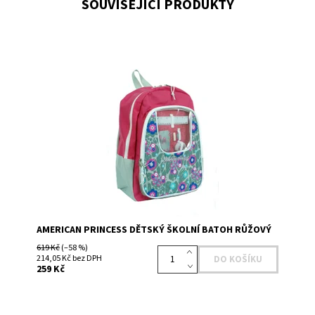
SOUVISEJÍCÍ PRODUKTY
Dostupnost:
Skladem 3
Kód:
14848758PK
Značka:
AMERICAN PRINCESS
AMERICAN PRINCESS DĚTSKÝ ŠKOLNÍ BATOH RŮŽOVÝ
619 Kč
(–58 %)
214,05 Kč bez DPH
259 Kč