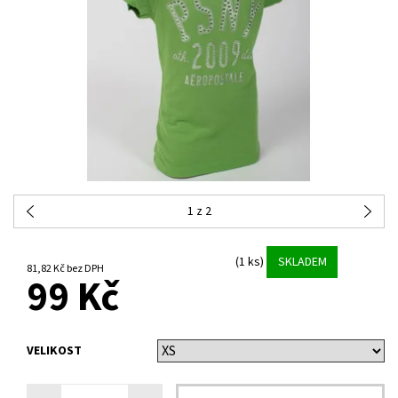
1
z 2
(1 ks)
SKLADEM
81,82 Kč bez DPH
99 Kč
VELIKOST