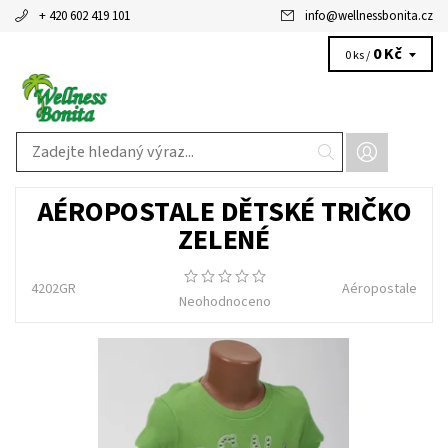
+ 420 602 419 101
info
@
wellnessbonita.cz
0 Kč
0 ks /
AÉROPOSTALE DĚTSKÉ TRIČKO
ZELENÉ
4202GR
Aéropostale
Neohodnoceno