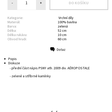
-
+
Kategorie:
Vrchní díly
Materiál:
100% bavlna
Barva:
zelená
Délka:
52 cm
Délka rukávu:
10 cm
Obvod hrudi:
60 cm
Dotaz
Tisk
Popis
Diskuze
- přední část nápis PSNY ath. 2009 div. AÉROPOSTALE
- zelené a stříbrné kamínky