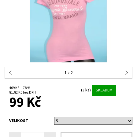
1
z 2
469 Kč
–78 %
(3 ks)
SKLADEM
81,82 Kč bez DPH
99 Kč
VELIKOST