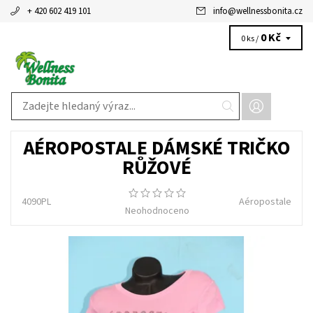
+ 420 602 419 101
info
@
wellnessbonita.cz
0 Kč
0 ks /
AÉROPOSTALE DÁMSKÉ TRIČKO
RŮŽOVÉ
4090PL
Aéropostale
Neohodnoceno