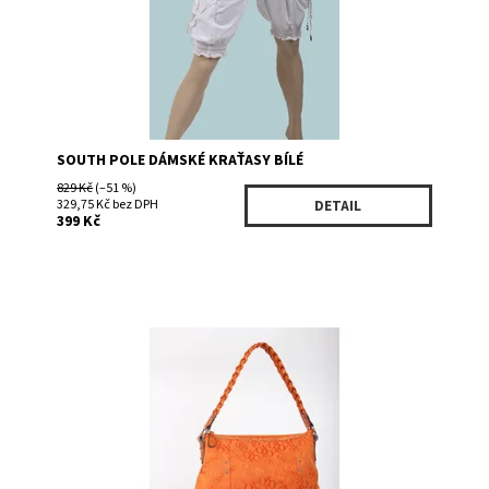
SOUTH POLE DÁMSKÉ KRAŤASY BÍLÉ
829 Kč
(–51 %)
329,75 Kč bez DPH
DETAIL
399 Kč
Dostupnost:
Skladem 1
Kód:
D1506C5403OL
Značka:
XOXO