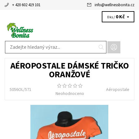
+ 420 602 419 101
info
@
wellnessbonita.cz
0 Kč
0 ks /
AÉROPOSTALE DÁMSKÉ TRIČKO
ORANŽOVÉ
5056OL/571
Aéropostale
Neohodnoceno