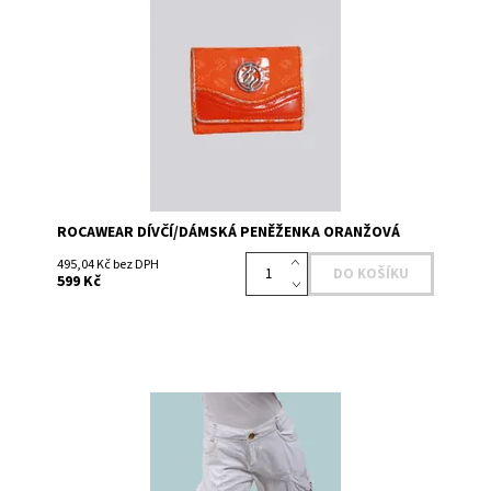
Dostupnost:
Skladem 5
Kód:
RB4224OL
Značka:
Rocawear
ROCAWEAR DÍVČÍ/DÁMSKÁ PENĚŽENKA ORANŽOVÁ
495,04 Kč bez DPH
599 Kč
Dostupnost:
Skladem 1
Kód:
111236755WH
Značka:
SOUTH POLE