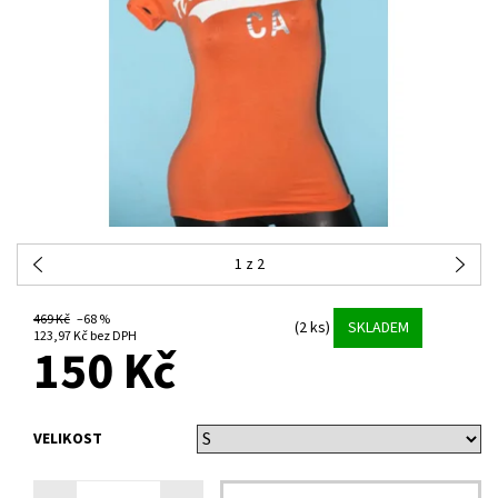
1
z 2
469 Kč
–68 %
(2 ks)
SKLADEM
123,97 Kč bez DPH
150 Kč
VELIKOST