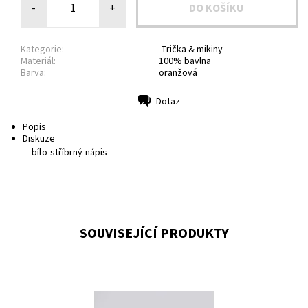
-
+
Kategorie:
Trička & mikiny
Materiál:
100% bavlna
Barva:
oranžová
Dotaz
Tisk
Popis
Diskuze
- bílo-stříbrný nápis
SOUVISEJÍCÍ PRODUKTY